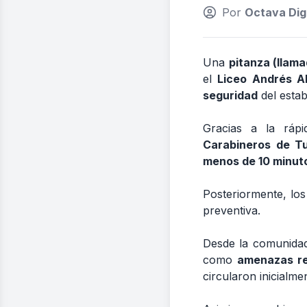
Por
Octava Digi
Una
pitanza (llam
el
Liceo Andrés A
seguridad
del estab
Gracias a la ráp
Carabineros de T
menos de 10 minut
Posteriormente, lo
preventiva.
Desde la comunidad
como
amenazas re
circularon inicialm