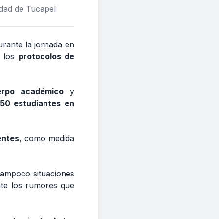
idad de Tucapel
rante la jornada en
o los
protocolos de
erpo académico
y
50 estudiantes en
entes
, como medida
 tampoco situaciones
nte los rumores que