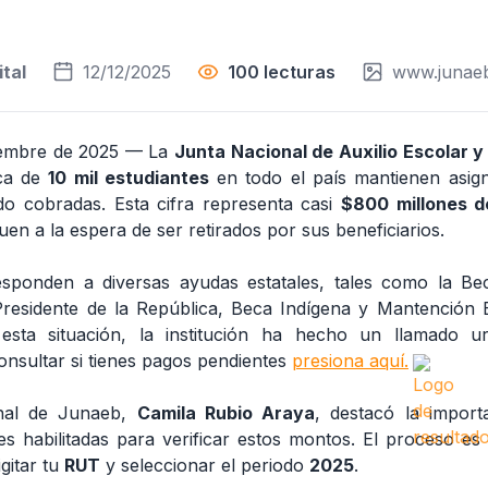
tal
12/12/2025
100 lecturas
www.junaeb
ciembre de 2025 — La
Junta Nacional de Auxilio Escolar 
ca de
10 mil estudiantes
en todo el país mantienen asign
o cobradas. Esta cifra representa casi
$800 millones d
en a la espera de ser retirados por sus beneficiarios.
sponden a diversas ayudas estatales, tales como la Be
Presidente de la República, Beca Indígena y Mantención 
 esta situación, la institución ha hecho un llamado ur
onsultar si tienes pagos pendientes
presiona aquí.
onal de Junaeb,
Camila Rubio Araya
, destacó la importa
les habilitadas para verificar estos montos. El proceso es 
igitar tu
RUT
y seleccionar el periodo
2025
.