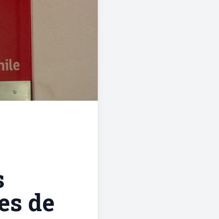
s
es de