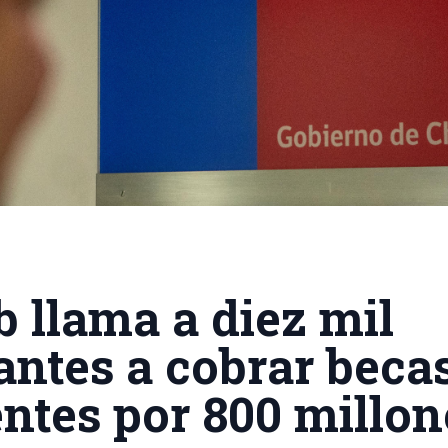
 llama a diez mil
antes a cobrar beca
ntes por 800 millon