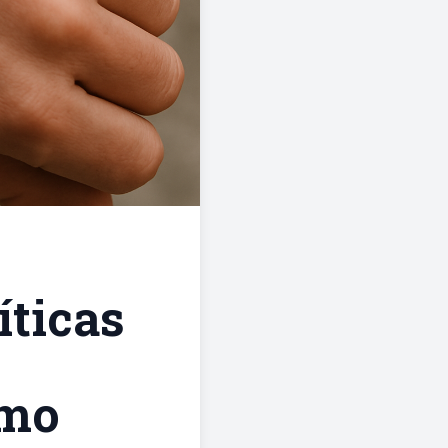
íticas
imo