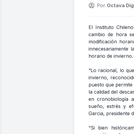
Por
Octava Digi
El Instituto Chile
cambio de hora se
modificación horari
innecesariamente l
horario de invierno.
“Lo racional, lo q
invierno, reconoci
puesto que permite u
la calidad del desca
en cronobiología ad
sueño, estrés y ef
Garcia, presidente d
“Si bien históric