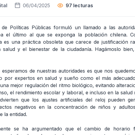
tal
06/04/2025
97 lecturas
no de Políticas Públicas formuló un llamado a las autori
a el último al que se exponga la población chilena. C
a es una práctica obsoleta que carece de justificación r
a salud y el bienestar de la ciudadanía. Hagámoslo bie
ue esperamos de nuestras autoridades es que nos quedemo
do por expertos en salud y sueño como el más adecuado
na mejor regulación del ritmo biológico, evitando alteraci
nso, el rendimiento escolar y laboral, e incluso en la salud 
vierten que los ajustes artificiales del reloj pueden ge
ectos negativos en la concentración de niños y adulto
e la entidad.
amente se ha argumentado que el cambio de horario 